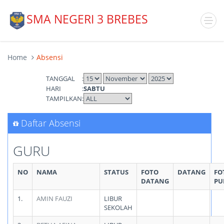
SMA NEGERI 3 BREBES
Home
Absensi
TANGGAL
:
HARI
:
SABTU
TAMPILKAN
:
Daftar Absensi
GURU
NO
NAMA
STATUS
FOTO
DATANG
FO
DATANG
PU
1.
AMIN FAUZI
LIBUR
SEKOLAH