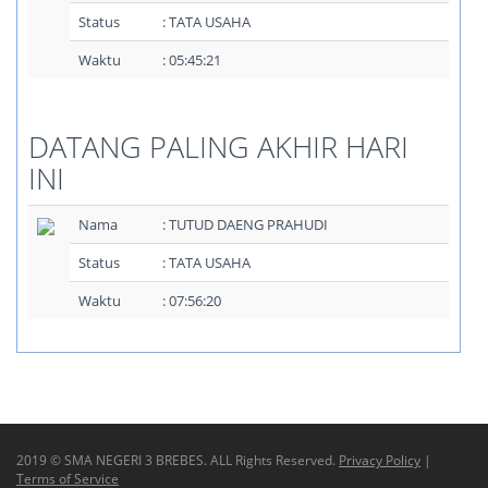
Status
: TATA USAHA
Waktu
: 05:45:21
DATANG PALING AKHIR HARI
INI
Nama
: TUTUD DAENG PRAHUDI
Status
: TATA USAHA
Waktu
: 07:56:20
2019 © SMA NEGERI 3 BREBES. ALL Rights Reserved.
Privacy Policy
|
Terms of Service