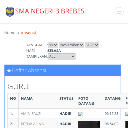
SMA NEGERI 3 BREBES
Home
Absensi
TANGGAL
:
HARI
:
SELASA
TAMPILKAN
:
Daftar Absensi
GURU
NO
NAMA
STATUS
FOTO
DATANG
F
DATANG
P
1.
AMIN FAUZI
HADIR
06:15:28
2.
BETHA AFINA
HADIR
06:54:02