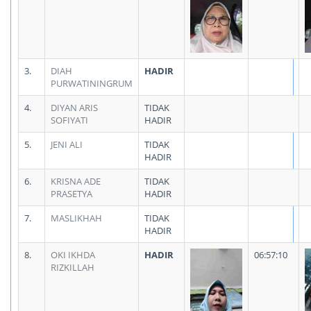
3.
DIAH
HADIR
PURWATININGRUM
4.
DIYAN ARIS
TIDAK
SOFIYATI
HADIR
5.
JENI ALI
TIDAK
HADIR
6.
KRISNA ADE
TIDAK
PRASETYA
HADIR
7.
MASLIKHAH
TIDAK
HADIR
8.
OKI IKHDA
HADIR
06:57:10
RIZKILLAH