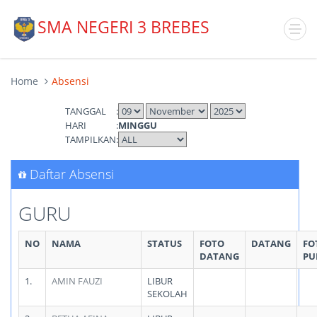
SMA NEGERI 3 BREBES
Home
Absensi
TANGGAL
:
HARI
:
MINGGU
TAMPILKAN
:
Daftar Absensi
GURU
NO
NAMA
STATUS
FOTO
DATANG
FO
DATANG
PU
1.
AMIN FAUZI
LIBUR
SEKOLAH