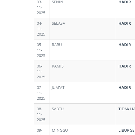
03-
SENIN
HADIR
11-
2025
04-
SELASA
HADIR
11-
2025
05-
RABU
HADIR
11-
2025
06-
KAMIS
HADIR
11-
2025
07-
JUM'AT
HADIR
11-
2025
08-
SABTU
TIDAK H
11-
2025
09-
MINGGU
LIBUR S