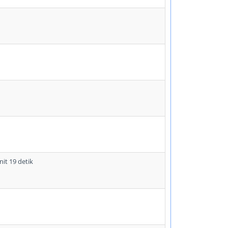
it 19 detik